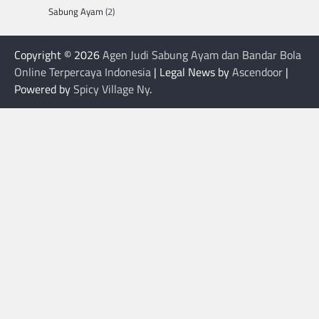
Sabung Ayam
(2)
Copyright © 2026
Agen Judi Sabung Ayam dan Bandar Bola
Online Terpercaya Indonesia
| Legal News by
Ascendoor
|
Powered by
Spicy Village Ny
.