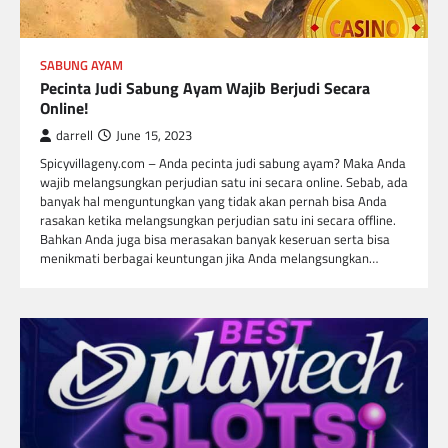
SABUNG AYAM
Pecinta Judi Sabung Ayam Wajib Berjudi Secara
Online!
darrell
June 15, 2023
Spicyvillageny.com – Anda pecinta judi sabung ayam? Maka Anda
wajib melangsungkan perjudian satu ini secara online. Sebab, ada
banyak hal menguntungkan yang tidak akan pernah bisa Anda
rasakan ketika melangsungkan perjudian satu ini secara offline.
Bahkan Anda juga bisa merasakan banyak keseruan serta bisa
menikmati berbagai keuntungan jika Anda melangsungkan…