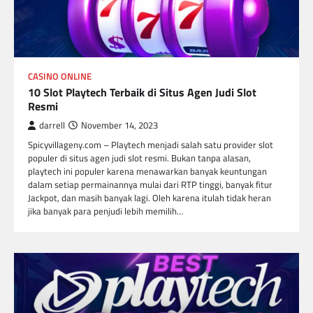
CASINO ONLINE
10 Slot Playtech Terbaik di Situs Agen Judi Slot
Resmi
darrell
November 14, 2023
Spicyvillageny.com – Playtech menjadi salah satu provider slot
populer di situs agen judi slot resmi. Bukan tanpa alasan,
playtech ini populer karena menawarkan banyak keuntungan
dalam setiap permainannya mulai dari RTP tinggi, banyak fitur
Jackpot, dan masih banyak lagi. Oleh karena itulah tidak heran
jika banyak para penjudi lebih memilih…