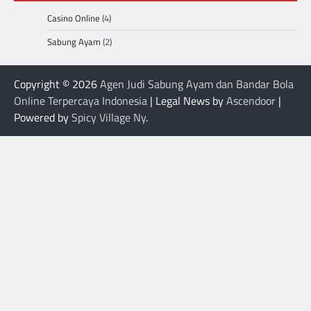
Casino Online
(4)
Sabung Ayam
(2)
Copyright © 2026
Agen Judi Sabung Ayam dan Bandar Bola
Online Terpercaya Indonesia
| Legal News by
Ascendoor
|
Powered by
Spicy Village Ny
.