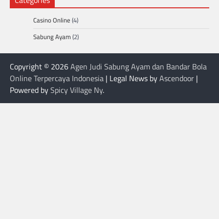
Casino Online
(4)
Sabung Ayam
(2)
Copyright © 2026
Agen Judi Sabung Ayam dan Bandar Bola
Online Terpercaya Indonesia
| Legal News by
Ascendoor
|
Powered by
Spicy Village Ny
.