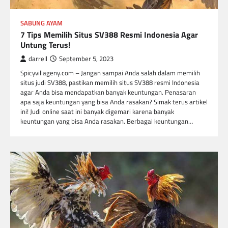
SABUNG AYAM
7 Tips Memilih Situs SV388 Resmi Indonesia Agar
Untung Terus!
darrell
September 5, 2023
Spicyvillageny.com – Jangan sampai Anda salah dalam memilih
situs judi SV388, pastikan memilih situs SV388 resmi Indonesia
agar Anda bisa mendapatkan banyak keuntungan. Penasaran
apa saja keuntungan yang bisa Anda rasakan? Simak terus artikel
ini! Judi online saat ini banyak digemari karena banyak
keuntungan yang bisa Anda rasakan. Berbagai keuntungan…